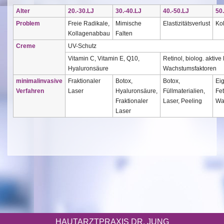
Alter
20.-30.LJ
30.-40.LJ
40.-50.LJ
50
Problem
Freie Radikale,
Mimische
Elastizitätsverlust
Ko
Kollagenabbau
Falten
Creme
UV-Schutz
Vitamin C, Vitamin E, Q10,
Retinol, biolog. aktiv
Hyaluronsäure
Wachstumsfaktoren
minimalinvasive
Fraktionaler
Botox,
Botox,
Eig
Verfahren
Laser
Hyaluronsäure,
Füllmaterialien,
Fe
Fraktionaler
Laser, Peeling
Wa
Laser
HAUTARZTPRAXIS DR. JUNG