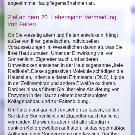
abgestimmte Hautpflegemaßnahmen an.
Ziel ab dem 20. Lebensjahr: Vermeidung
von Falten
Ob Sie vorzeitig altern und Falten entwickeln, hängt
außer von Ihren genetischen, individuellen
Voraussetzungen im Wesentlichen davon ab, was Sie
Ihrer Haut zumuten. Unter der Einwirkung v.a. von
Sonnenlicht, Zigarettenrauch und anderen
Umweltnoxen entstehen in der Haut sogenannte „freie
Radikale“. Diese aggressiven Moleküle schädigen die
Hautzellen, indem sie deren Erbmaterial (DNS), Lipide
in der Zellmembran und andere Eiweiße oxidieren.
Darüber hinaus führen Sie über eine Aktivierung von
Enzymen in der Haut zu einem beschleunigten
Kollagenabbau und zur Faltenbildung.
Um Falten erst gar nicht entstehen zu lassen, sollten
Sie daher Sonnenlicht und Zigarettenrauch tunlichst
vermeiden. Da wir uns aber nicht alle ständig in
dunklen Kellergewölben aufhalten, ist das regelmäßige
Auftragen einer Sonnencreme unerlässlich. Darüber