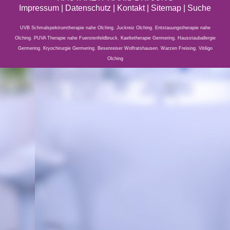
Impressum
|
Datenschutz
| Kontakt |
Sitemap
|
Suche
UVB Schmalspektrumtherapie nahe Olching
,
Juckreiz Olching
,
Entstauungstherapie nahe
Olching
,
PUVA Therapie nahe Fuerstenfeldbruck
,
Kaeltetherapie Germering
,
Hausstauballergie
Germering
,
Kryochirurgie Germering
,
Besenreiser Wolfratshausen
,
Warzen Freising
,
Vitiligo
Olching