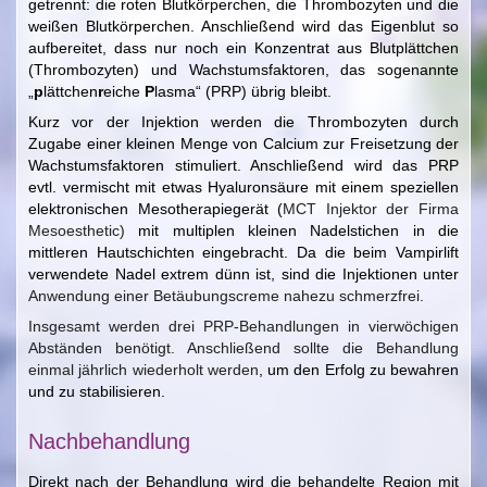
getrennt: die roten Blutkörperchen, die Thrombozyten und die
weißen Blutkörperchen. Anschließend wird das Eigenblut so
aufbereitet, dass nur noch ein Konzentrat aus Blutplättchen
(Thrombozyten) und Wachstumsfaktoren, das sogenannte
„
p
lättchen
r
eiche
P
lasma“ (PRP) übrig bleibt.
Kurz vor der Injektion werden die Thrombozyten durch
Zugabe einer kleinen Menge von Calcium zur Freisetzung der
Wachstumsfaktoren stimuliert. Anschließend wird das PRP
evtl. vermischt mit etwas Hyaluronsäure mit einem speziellen
elektronischen Mesotherapiegerät (
MCT Injektor der Firma
Mesoesthetic)
mit multiplen kleinen Nadelstichen in die
mittleren Hautschichten eingebracht. Da die beim Vampirlift
verwendete Nadel extrem dünn ist, sind die Injektionen unter
Anwendung einer Betäubungscreme nahezu schmerzfrei.
Insgesamt werden drei PRP-Behandlungen in vierwöchigen
Abständen benötigt. Anschließend sollte die Behandlung
einmal jährlich wiederholt werden
, um den Erfolg zu bewahren
und zu stabilisieren.
Nachbehandlung
Direkt nach der Behandlung wird die behandelte Region mit