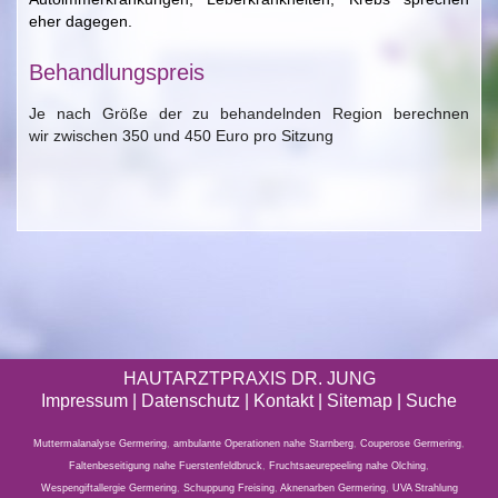
eher dagegen.
Behandlungspreis
Je nach Größe der zu behandelnden Region berechnen
wir zwischen 350 und 450 Euro pro Sitzung
HAUTARZTPRAXIS DR. JUNG
Impressum
|
Datenschutz
| Kontakt |
Sitemap
|
Suche
Muttermalanalyse Germering
,
ambulante Operationen nahe Starnberg
,
Couperose Germering
,
Faltenbeseitigung nahe Fuerstenfeldbruck
,
Fruchtsaeurepeeling nahe Olching
,
Wespengiftallergie Germering
,
Schuppung Freising
,
Aknenarben Germering
,
UVA Strahlung