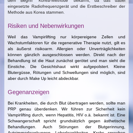
dem Begriff "Korea-Methode" bekannt, da das dabei
eingesetzte Radiofrequenzgerät und die Erstbeschreiber der
Methode aus Korea stammen.
Risiken und Nebenwirkungen
Weil das Vampirlifting nur körpereigene Zellen und
Wachstumfaktoren für die regenerative Therapie nutzt,
gilt es
als äußerst risikoarm.
Allergien oder Unverträglichkeiten
können gänzlich ausgeschlossen werden. Direkt nach der
Behandlung ist d
ie Haut zunächst gerötet und man sieht die
Einstiche. Die Gesichtshaut wirkt aufgepolstert. Kleine
Blutergüsse, Rötungen und Schwellungen sind möglich, sind
aber durch Make Up leicht abdeckbar.
Gegenanzeigen
Bei Krankheiten, die durch Blut übertragen werden, sollte man
PRP genau überdenken. Wir führen zur Sicherheit kein
Vampirlifting durch, wenn Hepatitis, HIV o.ä. bekannt ist. Eine
Schwangerschaft spricht grundsätzlich gegen ästhetische
Behandlungen. Auch Störungen der Blutgerinnung,
Autoimmerkrankungen, Leberkrankheiten, Krebs sprechen