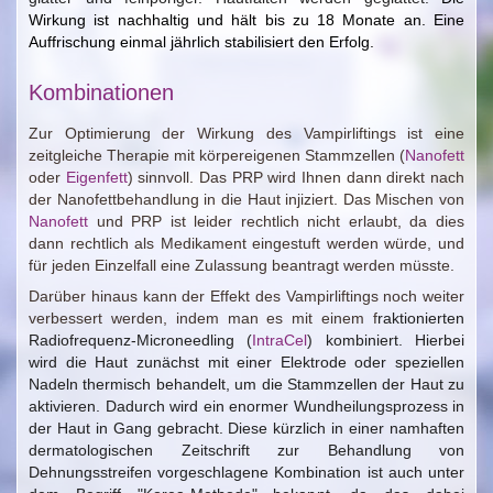
Wirkung ist nachhaltig und hält bis zu 18 Monate an. Eine
Auffrischung einmal jährlich stabilisiert den Erfolg.
Kombinationen
Zur Optimierung der Wirkung des Vampirliftings ist eine
zeitgleiche Therapie mit körpereigenen Stammzellen (
Nanofett
oder
Eigenfett
) sinnvoll. Das PRP wird Ihnen dann direkt nach
der Nanofettbehandlung in die Haut injiziert. Das Mischen von
Nanofett
und PRP ist leider rechtlich nicht erlaubt, da dies
dann rechtlich als Medikament eingestuft werden würde, und
für jeden Einzelfall eine Zulassung beantragt werden müsste.
Darüber hinaus kann der Effekt des Vampirliftings noch weiter
verbessert werden, indem man es mit einem f
raktionierten
Radiofrequenz-Microneedling (
IntraCel
) kombiniert. Hierbei
wird die Haut zunächst mit einer Elektrode oder speziellen
Nadeln thermisch behandelt, um die Stammzellen der Haut zu
aktivieren. Dadurch wird ein enormer Wundheilungsprozess in
der Haut in Gang gebracht. Diese kürzlich in einer namhaften
dermatologischen Zeitschrift zur Behandlung von
Dehnungsstreifen vorgeschlagene Kombination ist auch unter