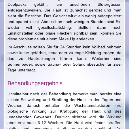
Coolpacks gekühlt, um unschönen Blutergüssen
entgegenzuwirken. Die Haut ist zunächst gerötet und man
sieht die Einstiche. Das Gesicht wirkt ein wenig aufgepolstert
und spannt leicht. Aber schon nach wenigen Stunden sind Sie
wieder voll gesellschaftsfähig. Sollten dann noch
Einstichstellen oder blaue Flecken sichtbar sein, können Sie
diese problemlos mit einem Make Up abdecken.
Im Anschluss sollten Sie für 24 Stunden kein Vollbad nehmen
sowie keine gefärbte, neue oder zu enge Kleidung tragen, da
das zu Hautreizungen führen kann. Weiterhin sind
Sonnenbäder, sowie Sauna- oder Solariumbesuche für zwei
Tage untersagt.
Behandlungsergebnis
Unmittelbar nach der Behandlung bemerkt man bereits eine
leichte Schwellung und Straffung der Haut. In den Tagen und
Wochen danach entfalten die Wachstumsfaktoren ihre
biologische Wirkung zur Kräftigung der Haut und des
umgebenden Gewebes.
Deutlich sichtbar wird die Wirkung
aber erst nach 6-12 Wochen. Die Haut wird fester, straffer,
glatter und feinporiger. Hautfalten werden geglättet.
Die