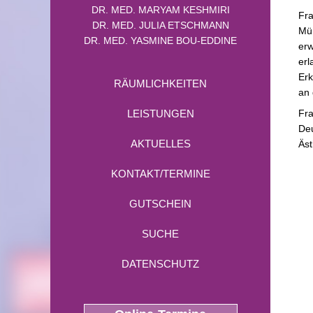
DR. MED. MARYAM KESHMIRI
Fra
DR. MED. JULIA ETSCHMANN
Mün
DR. MED. YASMINE BOU-EDDINE
erw
erl
Erk
RÄUMLICHKEITEN
an 
Fra
LEISTUNGEN
Deu
AKTUELLES
Äst
KONTAKT/TERMINE
GUTSCHEIN
SUCHE
DATENSCHUTZ