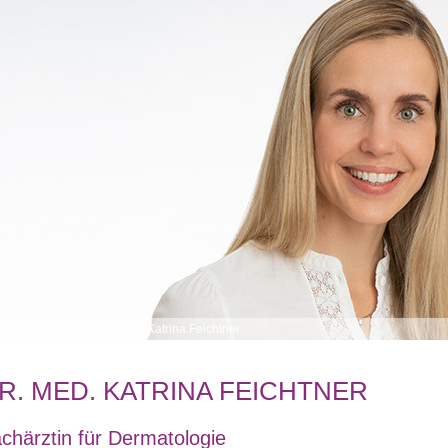
me
>
Praxisteam
>
Dr. med. Katrina Feichtner
R. MED. KATRINA FEICHTNER
chärztin für Dermatologie