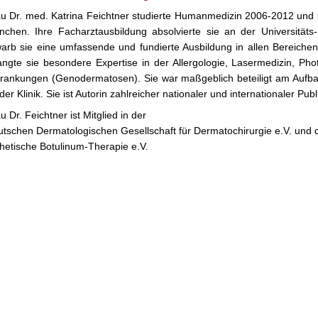
u Dr. med. Katrina
Feichtner studierte Humanmedizin 2006-2012 und p
chen. Ihre Facharztausbildung absolvierte sie an der Universität
arb sie eine umfassende und fundierte Ausbildung in allen Bereiche
angte sie besondere Expertise in der Allergologie, Lasermedizin, P
rankungen (Genodermatosen). Sie war maßgeblich beteiligt am Aufbau
der Klinik. Sie ist Autorin zahlreicher nationaler und internationaler Publ
u Dr. Feichtner ist Mitglied in der
tschen Dermatologischen Gesellschaft für Dermatochirurgie e.V. und d
hetische Botulinum-Therapie e.V.