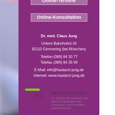
Online-Termine
Online-Konsultation
Dr. med. Claus Jung
Untere Bahnhofstr.42
82110 Germering (bei München)
Telefon (089) 84 30 77
Telefax (089) 84 35 94
E-Mail:
info@hautarzt-jung.de
Internet:
www.hautarzt-jung.de
Tolles Team, toller Arzt!
Von Patienten
1,5
Note
bewertet mit
Dr. Jung ist der beste Arzt bei
dem ich seit langem war.
Kompetent, sehr freundlich,
menschlich und …
Mehr