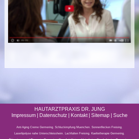
HAUTARZTPRAXIS DR. JUNG
Impressum
|
Datenschutz
| Kontakt |
Sitemap
|
Suche
Anti Aging Creme Germering
,
Schluckimpfung Muenchen
,
Sonnenflecken Freising
,
Laserlipolyse nahe Unterschleissheim
,
Lachfalten Freising
,
Kaeltetherapie Germering
,