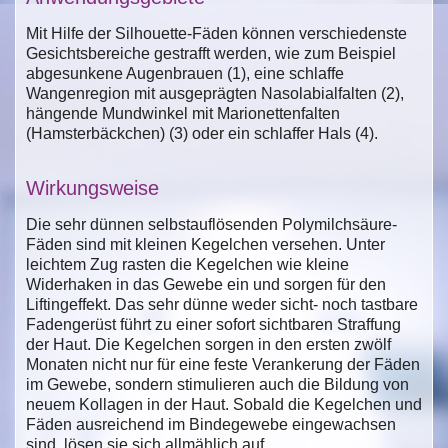
Mit Hilfe der Silhouette-Fäden können verschiedenste
Gesichtsbereiche gestrafft werden, wie zum Beispiel
abgesunkene Augenbrauen (1), eine schlaffe
Wangenregion mit ausgeprägten Nasolabialfalten (2),
hängende Mundwinkel mit Marionettenfalten
(Hamsterbäckchen) (3) oder ein schlaffer Hals (4).
Wirkungsweise
Die sehr dünnen selbstauflösenden Polymilchsäure-
Fäden sind mit kleinen Kegelchen versehen. Unter
leichtem Zug rasten die Kegelchen wie kleine
Widerhaken in das Gewebe ein und sorgen für den
Liftingeffekt. Das sehr dünne weder sicht- noch tastbare
Fadengerüst führt zu einer sofort sichtbaren Straffung
der Haut. Die Kegelchen sorgen in den ersten zwölf
Monaten nicht nur für eine feste Verankerung der Fäden
im Gewebe, sondern stimulieren auch die Bildung von
neuem Kollagen in der Haut. Sobald die Kegelchen und
Fäden ausreichend im Bindegewebe eingewachsen
sind, lösen sie sich allmählich auf.