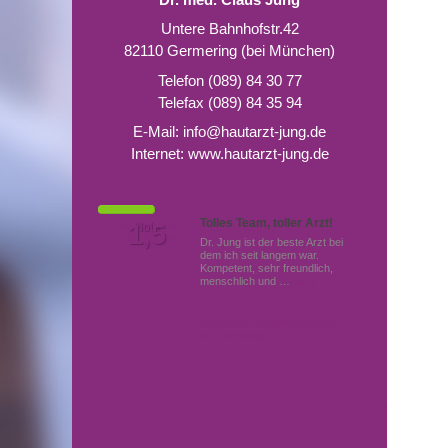
Untere Bahnhofstr.42
82110 Germering (bei München)
Telefon (089) 84 30 77
Telefax (089) 84 35 94
E-Mail:
info@hautarzt-jung.de
Internet:
www.hautarzt-jung.de
Tolles Team, toller Arzt!
Von Patienten
1,5
Note
bewertet mit
Dr. Jung ist der beste Arzt bei
dem ich seit langem war.
Kompetent, sehr freundlich,
menschlich und …
Mehr
Hautärzte (Dermatologen)
in Germering