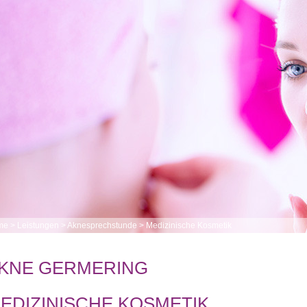
me
>
Leistungen
>
Aknesprechstunde
>
Medizinische Kosmetik
KNE GERMERING
EDIZINISCHE KOSMETIK