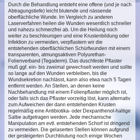
Durch die Behandlung entsteht eine offene (und je nach
Abtragungstiefe) leicht blutende und nässende
oberflächliche Wunde. Im Vergleich zu anderen
Laserverfahren heilen die Wunden wesentlich schneller
und nahezu schmerzfrei ab. Um die Heilung noch
weiter zu beschleunigen und eine Krustenbildung oder
Infektion zu vermeiden, verpflastern wir die
entstehenden oberflächlichen Schürfwunden mit einem
transparenten, atmungsaktiven Polyurethan-
Folienverband (Tegaderm). Das duschfeste Pflaster
muß ggf. ein- bis zweimal gewechselt werden und sollte
so lange auf den Wunden verbleiben, bis die
Wundsekretion nachlässt, kann also etwa nach 5 Tagen
entfernt werden. An Stellen, an denen keine
Nachbehandlung mit einem Folienpflaster möglich ist,
oder falls sich das Pflaster vorzeitig löst, kann alternativ
zum Aufweichen der dann entstehenden Krusten
regelmäßig eine Antibiotika- oder Dexpanthenol-haltige
Salbe aufgetragen werden. Jede mechanische
Manipulation am evtl. entstehenden Schorf ist dringend
zu vermeiden. Die gelaserten Stellen können aufgrund
der gesteigerten Durchblutung noch einige Wochen