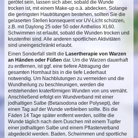
gerötet sein, lassen sich aber, sobald die Wunde
trocken ist, mit einem Make-up o.ä. abdecken. Solange
die geringsten Hautrötungen bestehen, sollten Sie die
gelaserten Stellen konsequent vor UV-Licht schützen,
z.B. mit Daylong 25 oder 50 oder Anthelios XL60.
Schwimmen ist erlaubt, sobald die Wunden trocken und
krustenfrei sind. Alle anderen sportlichen Aktivitäten
sind uneingeschränkt erlaubt.
Einen Sonderfall stellt die
Lasertherapie von Warzen
an Händen oder Füßen
dar. Um die Warzen dauerhaft
zu entfernen, ist ggf. eine tiefere Abtragung der
gesamten Hornhaut bis in die tiefe Lederhaut
notwendig. Um Nachblutungen zu vermeiden und die
Wundheilung zu beschleunigen, werden die
entstehenden kraterförmigen Wunden von uns vernäht.
Anschließend erfolgt ein Wundverband mit einer
jodhaltigen Salbe (Betaisodona oder Polysept), der
einen Tag auf der Wunde verbleiben sollte. Bis die
Fäden 14 Tage später entfernt werden, solllte die
Wunde täglich nach dem Duschen mit einem Tupfer
einer jodhaltigen Salbe und einem Pflasterverband
abgedeckt werden. Baden, Schwimmen und sportliche