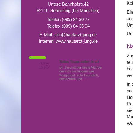
Kol
Untere Bahnhofstr.42
82110 Germering (bei München)
Ein
ant
Telefon (089) 84 30 77
Unt
Telefax (089) 84 35 94
Unm
E-Mail:
info@hautarzt-jung.de
Internet:
www.hautarzt-jung.de
N
Zur
Tolles Team, toller Arzt!
feu
Von Patienten
1,5
Note
bewertet mit
Dr. Jung ist der beste Arzt bei
hal
dem ich seit langem war.
ve
Kompetent, sehr freundlich,
menschlich und …
Mehr
In 
ant
Hautärzte (Dermatologen)
in Germering
Lid
Rou
sie
Ma
Woc