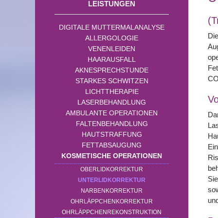
LEISTUNGEN
(T
DIGITALE MUTTERMALANALYSE
Die
ALLERGOLOGIE
Aug
VENENLEIDEN
ope
HAARAUSFALL
Fet
AKNESPRECHSTUNDE
CO
STARKES SCHWITZEN
LICHTTHERAPIE
Vo
LASERBEHANDLUNG
AMBULANTE OPERATIONEN
Dam
FALTENBEHANDLUNG
Las
HAUTSTRAFFUNG
Hau
FETTABSAUGUNG
Ein
KOSMETISCHE OPERATIONEN
Ris
beh
OBERLIDKORREKTUR
Sie
UNTERLIDKORREKTUR
sow
NARBENKORREKTUR
und
OHRLÄPPCHENKORREKTUR
OHRLÄPPCHENREKONSTRUKTION