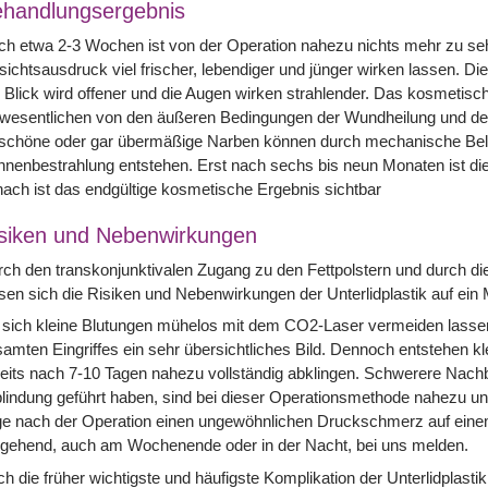
handlungsergebnis
h etwa 2-3 Wochen ist von der Operation nahezu nichts mehr zu se
ichtsausdruck viel frischer, lebendiger und jünger wirken lassen. Die 
 Blick wird offener und die Augen wirken strahlender. Das kosmetis
wesentlichen von den äußeren Bedingungen der Wundheilung und der
schöne oder gar übermäßige Narben können durch mechanische Belas
nenbestrahlung entstehen. Erst nach sechs bis neun Monaten ist die
ach ist das endgültige kosmetische Ergebnis sichtbar
siken und Nebenwirkungen
ch den transkonjunktivalen Zugang zu den Fettpolstern und durch d
sen sich die Risiken und Nebenwirkungen der Unterlidplastik auf ein
sich kleine Blutungen mühelos mit dem CO2-Laser vermeiden lassen
amten Eingriffes ein sehr übersichtliches Bild. Dennoch entstehen k
eits nach 7-10 Tagen nahezu vollständig abklingen. Schwerere Nachblu
lindung geführt haben, sind bei dieser Operationsmethode nahezu unm
e nach der Operation einen ungewöhnlichen Druckschmerz auf einem 
gehend, auch am Wochenende oder in der Nacht, bei uns melden.
h die früher wichtigste und häufigste Komplikation der Unterlidplastik