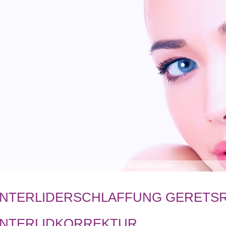
me
>
Leistungen
>
Kosmetische Operationen
>
Unterlidkorrektur
NTERLIDERSCHLAFFUNG GERETSR
NTERLIDKORREKTUR