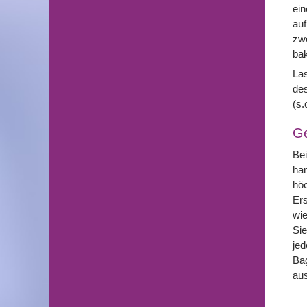
ein
auf
zwe
bak
Las
des
(s.
G
Bei
han
hö
Ers
wie
Sie
jed
Bag
au