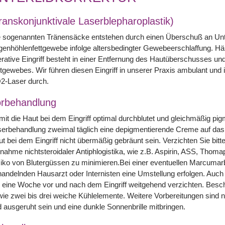
ranskonjunktivale Laserblepharoplastik)
 sogenannten Tränensäcke entstehen durch einen Überschuß an Unte
enhöhlenfettgewebe infolge altersbedingter Gewebeerschlaffung. Häu
rative Eingriff besteht in einer Entfernung des Hautüberschusses un
tgewebes. Wir führen diesen Eingriff in unserer Praxis ambulant und 
2-Laser durch.
rbehandlung
it die Haut bei dem Eingriff optimal durchblutet und gleichmäßig pigme
erbehandlung zweimal täglich eine depigmentierende Creme auf das 
t bei dem Eingriff nicht übermäßig gebräunt sein. Verzichten Sie bi
nahme nichtsteroidaler Antiphlogistika, wie z.B. Aspirin, ASS, Thoma
iko von Blutergüssen zu minimieren.Bei einer eventuellen Marcuma
andelnden Hausarzt oder Internisten eine Umstellung erfolgen. Auch 
 eine Woche vor und nach dem Eingriff weitgehend verzichten. Besc
ie zwei bis drei weiche Kühlelemente. Weitere Vorbereitungen sind ni
 ausgeruht sein und eine dunkle Sonnenbrille mitbringen.