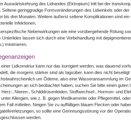
er Auswärtskehrung des Lidrandes (Ektropium) tritt bei der transkon
. Seltene geringgradige Formveränderungen des Lidwinkels oder der 
i bis drei Monaten. Weitere äußerst seltene Komplikationen sind ei
terielle Infektionen.
erspezifische Nebenwirkungen wie eine vorübergehende Rötung sowi
 Unterlides lassen sich durch eine Vorbehandlung mit depigmentier
o.) minimieren.
egenanzeigen
 einer Lidkorrektur kann nur das korrigiert werden, was dauernd vo
delt, die morgens stärker sind als tagsüber, kann dies nicht beseitigt
chstwahrscheinlich um Ödeme, also eine Wasseransammlung im Gewe
cheinungen an sich beobachtet haben, suchen Sie bitte einen guten I
 Herz-, Nieren-, Schilddrüsenleiden, Stoffwechsel-, Hormon- und El
 unter Allergien, wie z. B. gegen Medikamente oder Pflegemittel, od
em Fall mitteilen. Neigen Sie zu auffälligen blauen Flecken oder hab
atellverletzungen, so sollte eine Gerinnungsstörung vor der Operat
sgeschlossen werden.