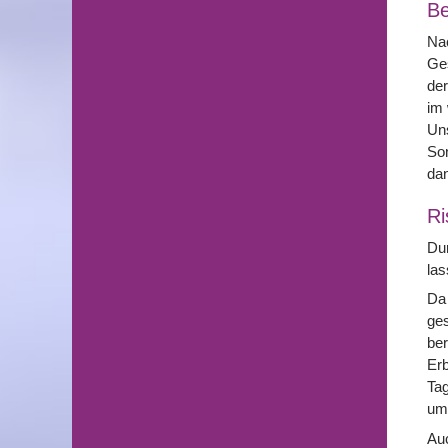
Be
Nac
Ges
der
im 
Un
Son
dan
Ri
Dur
las
Da 
ges
ber
Erb
Tag
um
Auc