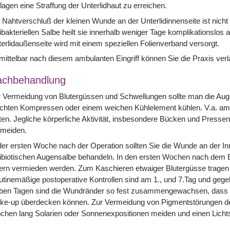
lagen eine Straffung der Unterlidhaut zu erreichen.
 Nahtverschluß der kleinen Wunde an der Unterlidinnenseite ist nicht
ibakteriellen Salbe heilt sie innerhalb weniger Tage komplikationslos
erlidaußenseite wird mit einem speziellen Folienverband versorgt.
ittelbar nach diesem ambulanten Eingriff können Sie die Praxis ver
achbehandlung
 Vermeidung von Blutergüssen und Schwellungen sollte man die Auge
chten Kompressen oder einem weichen Kühlelement kühlen. V.a. am e
ten. Jegliche körperliche Aktivität, insbesondere Bücken und Pressen
rmeiden.
der ersten Woche nach der Operation sollten Sie die Wunde an der In
ibiotischen Augensalbe behandeln. In den ersten Wochen nach dem Ein
ern vermieden werden. Zum Kaschieren etwaiger Blutergüsse tragen 
tinemäßige postoperative Kontrollen sind am 1., und 7.Tag und ge
ben Tagen sind die Wundränder so fest zusammengewachsen, dass Si
ke-up überdecken können. Zur Vermeidung von Pigmentstörungen der
hen lang Solarien oder Sonnenexpositionen meiden und einen Licht