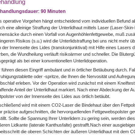
handlung
handlungsdauer: 90 Minuten
 operative Vorgehen hängt entscheidend vom individuellen Befund ab
ch eine alleinige Straffung der Unterlidhaut mittels Laser (Laser-Ski
nensäcke durch einen Vorfall von Augenhöhlenfettgewebe, muß zusätz
ingeren Risikos (s.u.) wird die Unterlidstraffung bei uns nicht mehr
 der Innenseite des Lides (transkonjunktival) mit Hilfe eines Lasers d
ben, die Wundheilung verläuft risikoärmer und schneller. Die Bluter
geprägt als bei einer konventionellen Unterlidoperation.
 führen diesen Eingriff ambulant und in örtlicher Betäubung durch. Fa
uhigungstablette oder -spritze, die Ihnen die Nervosität und Aufregun
bschlaf erleben. Vor der Operation wird zunächst mit einem Kneiftest
affende Anteil der Unterlidhaut markiert. Nach einer Abdeckung der 
tpolster von der Innenseite des Lides aus örtlich betäubt.
chließend wird mit einem CO2-Laser die Bindehaut über den Fettpols
r präzise aufgeschnitten, die hervorquellenden Fettgewebspolster g
tillt. Sollte die Spannung Ihrer Unterlidern zu gering sein, werden die
eren Lidkante (laterale Kanthusfalte) gestrafft.Nach einer ausgiebi
eitsschritt die oberen Schichten der äußeren Unterlidhaut mit dem 