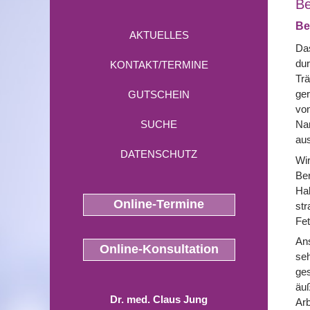
Be
Be
AKTUELLES
Das
dur
KONTAKT/TERMINE
Trä
ger
GUTSCHEIN
von
SUCHE
Nar
aus
DATENSCHUTZ
Wir
Ber
Hal
Online-Termine
str
Fet
Ans
Online-Konsultation
seh
ges
äuß
Dr. med. Claus Jung
Arb