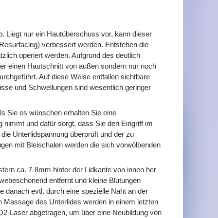
. Liegt nur ein Hautüberschuss vor, kann dieser
n-Resurfacing) verbessert werden. Entstehen die
lich operiert werden. Aufgrund des deutlich
 über einen Hautschnitt von außen sondern nur noch
urchgeführt. Auf diese Weise entfallen sichtbare
güsse und Schwellungen sind wesentlich geringer
lls Sie es wünschen erhalten Sie eine
g nimmt und dafür sorgt, dass Sie den Eingriff im
 die Unterlidspannung überprüft und der zu
Augen mit Bleischalen werden die sich vorwölbenden
tern ca. 7-8mm hinter der Lidkante von innen her
ewebeschonend entfernt und kleine Blutungen
se danach evtl. durch eine spezielle Naht an der
gen Massage des Unterlides werden in einem letzten
CO2-Laser abgetragen, um über eine Neubildung von