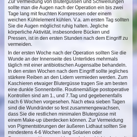
Zur Vermeidung von Blutergüssen und Schwellungen
sollte man die Augen nach der Operation ein bis zwei
Tage lang mit feuchten Kompressen oder einem
weichen Kühlelement kühlen. V.a. am ersten Tag sollten
Sie die Augen möglichst ruhig halten. Jegliche
körperliche Aktivität, insbesondere Bücken und
Pressen, ist in den ersten Stunden nach dem Eingriff zu
vermeiden.
In der ersten Woche nach der Operation sollten Sie die
Wunde an der Innenseite des Unterlides mehrmals
täglich mit einer antibiotischen Augensalbe behandeln.
In den ersten Wochen nach dem Eingriff sollte jegliches
stärkere Reiben an den Lidern vermieden werden. Zum
Kaschieren etwaiger Blutergüsse tragen Sie am besten
eine dunkle Sonnenbrille. Routinemäßige postoperative
Kontrollen sind am 1., und 7.Tag und gegebenenfalls
nach 6 Wochen vorgesehen. Nach etwa sieben Tagen
sind die Wundränder so fest zusammengewachsen,
dass Sie die restlichen minimalen Blutergüsse mit
einem Make-up überdecken können. Zur Vermeidung
von Pigmentstörungen der äußeren Lidhaut sollten Sie
mindestens 4-6 Wochen lang Solarien oder