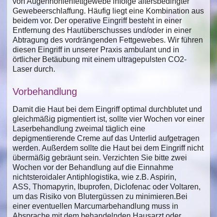
von Augenhöhlenfettgewebe infolge altersbedingter
Gewebeerschlaffung. Häufig liegt eine Kombination aus
beidem vor. Der operative Eingriff besteht in einer
Entfernung des Hautüberschusses und/oder in einer
Abtragung des vordrängenden Fettgewebes. Wir führen
diesen Eingriff in unserer Praxis ambulant und in
örtlicher Betäubung mit einem ultragepulsten CO2-
Laser durch.
Vorbehandlung
Damit die Haut bei dem Eingriff optimal durchblutet und
gleichmäßig pigmentiert ist, sollte vier Wochen vor einer
Laserbehandlung zweimal täglich eine
depigmentierende Creme auf das Unterlid aufgetragen
werden. Außerdem sollte die Haut bei dem Eingriff nicht
übermäßig gebräunt sein. Verzichten Sie bitte zwei
Wochen vor der Behandlung auf die Einnahme
nichtsteroidaler Antiphlogistika, wie z.B. Aspirin,
ASS, Thomapyrin, Ibuprofen, Diclofenac oder Voltaren,
um das Risiko von Blutergüssen zu minimieren.Bei
einer eventuellen Marcumarbehandlung muss in
Absprache mit dem behandelnden Hausarzt oder