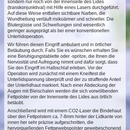
sondern nur noch von der Innenseite des Lides
(transkonjunktival) mit Hilfe eines Lasers durchgeführt.
Auf diese Weise entfallen sichtbare Narben, die
Wundheilung verläuft risikoärmer und schneller. Die
Blutergüsse und Schwellungen sind wesentlich
geringer ausgeprägt als bei einer konventionellen
Unterlidoperation.
Wir führen diesen Eingriff ambulant und in örtlicher
Betäubung durch. Falls Sie es wünschen erhalten Sie
eine Beruhigungstablette oder -spritze, die Ihnen die
Nervosität und Aufregung nimmt und dafür sorgt, dass
Sie den Eingriff im Halbschlaf erleben. Vor der
Operation wird zunächst mit einem Kneiftest die
Unterlidspannung überprüft und der zu straffende Anteil
der Unterlidhaut markiert. Nach einer Abdeckung der
Augen mit Bleischalen werden die sich vorwölbenden
Fettpolster von der Innenseite des Lides aus örtlich
betäubt.
Anschließend wird mit einem CO2-Laser die Bindehaut
über den Fettpolstern ca. 7-8mm hinter der Lidkante von
innen her sehr präzise aufgeschnitten, die
hervorquellenden Fettgewebspolster gewebeschonend