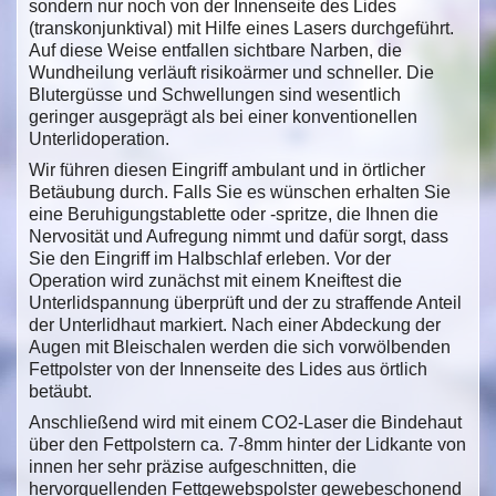
sondern nur noch von der Innenseite des Lides
(transkonjunktival) mit Hilfe eines Lasers durchgeführt.
Auf diese Weise entfallen sichtbare Narben, die
Wundheilung verläuft risikoärmer und schneller. Die
Blutergüsse und Schwellungen sind wesentlich
geringer ausgeprägt als bei einer konventionellen
Unterlidoperation.
Wir führen diesen Eingriff ambulant und in örtlicher
Betäubung durch. Falls Sie es wünschen erhalten Sie
eine Beruhigungstablette oder -spritze, die Ihnen die
Nervosität und Aufregung nimmt und dafür sorgt, dass
Sie den Eingriff im Halbschlaf erleben. Vor der
Operation wird zunächst mit einem Kneiftest die
Unterlidspannung überprüft und der zu straffende Anteil
der Unterlidhaut markiert. Nach einer Abdeckung der
Augen mit Bleischalen werden die sich vorwölbenden
Fettpolster von der Innenseite des Lides aus örtlich
betäubt.
Anschließend wird mit einem CO2-Laser die Bindehaut
über den Fettpolstern ca. 7-8mm hinter der Lidkante von
innen her sehr präzise aufgeschnitten, die
hervorquellenden Fettgewebspolster gewebeschonend