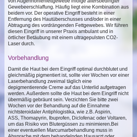
von Augenhöhlenfettgewebe infolge altersbedingter
Gewebeerschlaffung. Häufig liegt eine Kombination aus
beidem vor. Der operative Eingriff besteht in einer
Entfernung des Hautüberschusses und/oder in einer
Abtragung des vordrängenden Fettgewebes. Wir führen
diesen Eingriff in unserer Praxis ambulant und in
örtlicher Betäubung mit einem ultragepulsten CO2-
Laser durch.
Vorbehandlung
Damit die Haut bei dem Eingriff optimal durchblutet und
gleichmäßig pigmentiert ist, sollte vier Wochen vor einer
Laserbehandlung zweimal täglich eine
depigmentierende Creme auf das Unterlid aufgetragen
werden. Außerdem sollte die Haut bei dem Eingriff nicht
übermäßig gebräunt sein. Verzichten Sie bitte zwei
Wochen vor der Behandlung auf die Einnahme
nichtsteroidaler Antiphlogistika, wie z.B. Aspirin,
ASS, Thomapyrin, Ibuprofen, Diclofenac oder Voltaren,
um das Risiko von Blutergüssen zu minimieren.Bei
einer eventuellen Marcumarbehandlung muss in
Absprache mit dem behandelnden Hausarzt oder