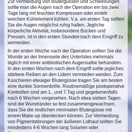
Zur Vermeidung von Blutergüssen und Schwellungen
sollte man die Augen nach der Operation ein bis zwei
Tage lang mit feuchten Kompressen oder einem
weichen Kühlelement kühlen. V.a. am ersten Tag sollten
Sie die Augen möglichst ruhig halten. Jegliche
körperliche Aktivität, insbesondere Bücken und
Pressen, ist in den ersten Stunden nach dem Eingriff zu
vermeiden.
In der ersten Woche nach der Operation sollten Sie die
Wunde an der Innenseite des Unterlides mehrmals
täglich mit einer antibiotischen Augensalbe behandeln.
In den ersten Wochen nach dem Eingriff sollte jegliches
stärkere Reiben an den Lidern vermieden werden. Zum
Kaschieren etwaiger Blutergüsse tragen Sie am besten
eine dunkle Sonnenbrille. Routinemäßige postoperative
Kontrollen sind am 1., und 7.Tag und gegebenenfalls
nach 6 Wochen vorgesehen. Nach etwa sieben Tagen
sind die Wundränder so fest zusammengewachsen,
dass Sie die restlichen minimalen Blutergüsse mit
einem Make-up überdecken können. Zur Vermeidung
von Pigmentstörungen der äußeren Lidhaut sollten Sie
mindestens 4-6 Wochen lang Solarien oder