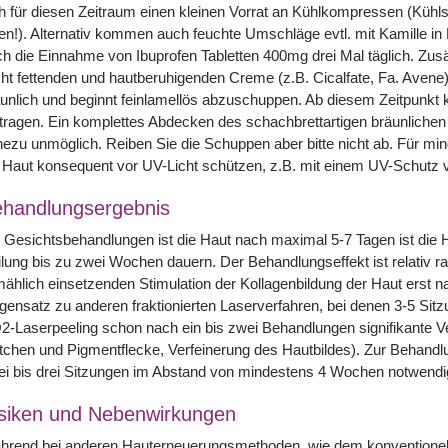
h für diesen Zeitraum einen kleinen Vorrat an Kühlkompressen (Kühls
en!). Alternativ kommen auch feuchte Umschläge evtl. mit Kamille in B
h die Einnahme von Ibuprofen Tabletten 400mg drei Mal täglich. Zusät
cht fettenden und hautberuhigenden Creme (z.B. Cicalfate, Fa. Avene
unlich und beginnt feinlamellös abzuschuppen. Ab diesem Zeitpunkt
tragen. Ein komplettes Abdecken des schachbrettartigen bräunlichen
ezu unmöglich. Reiben Sie die Schuppen aber bitte nicht ab. Für m
 Haut konsequent vor UV-Licht schützen, z.B. mit einem UV-Schutz 
handlungsergebnis
 Gesichtsbehandlungen ist die Haut nach maximal 5-7 Tagen ist die 
lung bis zu zwei Wochen dauern. Der Behandlungseffekt ist relativ ra
mählich einsetzenden Stimulation der Kollagenbildung der Haut erst
ensatz zu anderen fraktionierten Laserverfahren, bei denen 3-5 Sitzun
-Laserpeeling schon nach ein bis zwei Behandlungen signifikante V
tchen und Pigmentflecke, Verfeinerung des Hautbildes). Zur Behandlu
i bis drei Sitzungen im Abstand von mindestens 4 Wochen notwendi
siken und Nebenwirkungen
hrend bei anderen Hauterneuerungsmethoden, wie dem konventionel