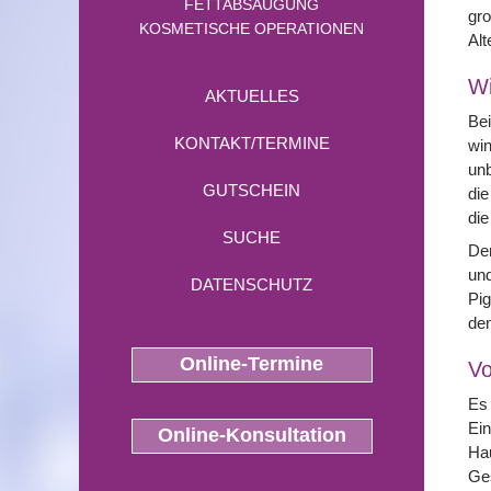
FETTABSAUGUNG
gro
KOSMETISCHE OPERATIONEN
Alt
Wi
AKTUELLES
Be
KONTAKT/TERMINE
win
unb
GUTSCHEIN
die
die
SUCHE
Der
und
DATENSCHUTZ
Pig
den
Online-Termine
Vo
Es 
Ein
Online-Konsultation
Hau
Ges