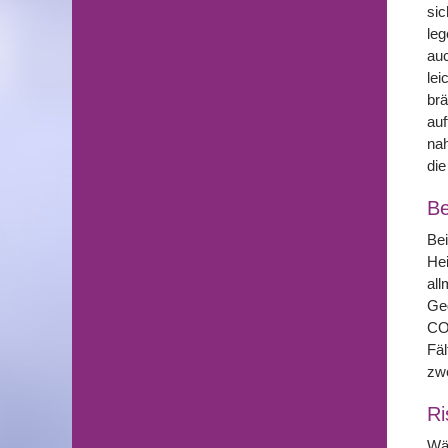
sic
leg
auc
lei
brä
auf
nah
die
Be
Bei
Hei
all
Geg
CO2
Fäl
zwe
Ri
Wä