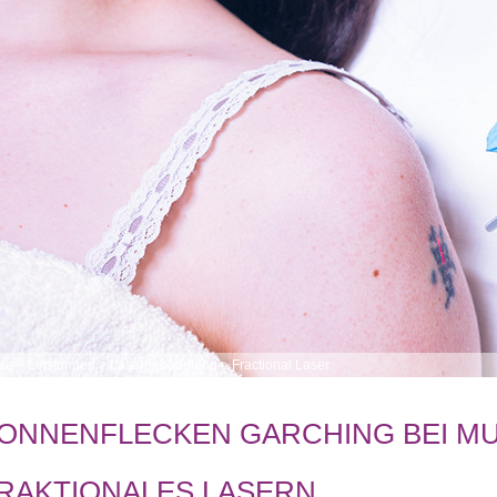
me
>
Leistungen
>
Laserbehandlung
>
Fractional Laser
ONNENFLECKEN GARCHING BEI M
RAKTIONALES LASERN