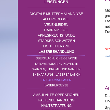
LEISTUNGEN
Mit
DIGITALE MUTTERMALANALYSE
gr
ALLERGOLOGIE
Las
VENENLEIDEN
neb
HAARAUSFALL
Fra
AKNESPRECHSTUNDE
STARKES SCHWITZEN
LICHTTHERAPIE
Der
LASERBEHANDLUNG
www
OBERFLÄCHLICHE GEFÄSSE
TÄTOWIERUNGEN / PIGMENTE
WARZEN, FIBROME UND NARBEN
ENTHAARUNG - LASEREPILATION
FRACTIONAL LASER
LASERLIPOLYSE
A
AMBULANTE OPERATIONEN
Das
FALTENBEHANDLUNG
Eng
HAUTSTRAFFUNG
Ähn