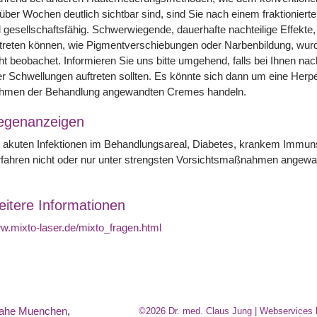
 über Wochen deutlich sichtbar sind, sind Sie nach einem fraktionier
l gesellschaftsfähig. Schwerwiegende, dauerhafte nachteilige Effek
treten können, wie Pigmentverschiebungen oder Narbenbildung, wurde
ht beobachet. Informieren Sie uns bitte umgehend, falls bei Ihnen 
r Schwellungen auftreten sollten. Es könnte sich dann um eine Herpes
hmen der Behandlung angewandten Cremes handeln.
egenanzeigen
i akuten Infektionen im Behandlungsareal, Diabetes, krankem Immu
fahren nicht oder nur unter strengsten Vorsichtsmaßnahmen angewa
itere Informationen
.mixto-laser.de/mixto_fragen.html
nahe Muenchen
,
©2026 Dr. med. Claus Jung | Webservices 