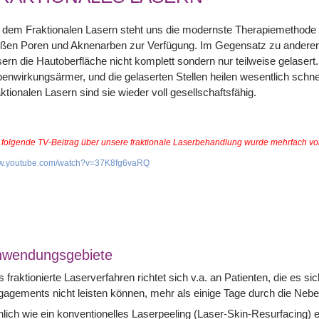
 dem Fraktionalen Lasern steht uns die modernste Therapiemethode 
oßen Poren und Aknenarben zur Verfügung. Im Gegensatz zu anderen
ern die Hautoberfläche nicht komplett sondern nur teilweise gelasert.
enwirkungsärmer, und die gelaserten Stellen heilen wesentlich schn
ktionalen Lasern sind sie wieder voll gesellschaftsfähig.
 folgende TV-Beitrag über unsere fraktionale Laserbehandlung wurde mehrfach 
.youtube.com/watch?v=37K8fg6vaRQ
nwendungsgebiete
 fraktionierte Laserverfahren richtet sich v.a. an Patienten, die es si
agements nicht leisten können, mehr als einige Tage durch die Nebe
lich wie ein konventionelles Laserpeeling (Laser-Skin-Resurfacing) e