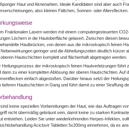
ßporiger Haut und Aknenarben. Ideale Kandidaten sind aber auch Fr
erserscheinungen, also kleinen Fältchen, Sonnen- oder Altersflecken.
rkungsweise
im Fraktionalen Lasern werden mit einem computergesteuerten CO2
zigen Löchern in die Hautoberfläche gelasert. Zwischen diesen bewu
ehandelte Hautbrücken, von denen aus die mikroskopisch feinen Hau
 Nebenwirkungen geringer und die Abheilungszeiten deutlich kürzer a
 oberen Hautschichten komplett und flächenhaft abgetragen werden.
 Heilungsprozess der mikroskopisch feinen Hautverletzungen führt z
 dann zu einer kompletten Ablösung der oberen Hautschichten. Auf
mentflecken einfach abgestoßen. Darüber hinaus setzt der Heilungs
 tieferen Hautschichten in Gang und führt damit zu einer Straffung de
rbehandlung
sind keine speziellen Vorbereitungen der Haut, wie das Auftragen von
griff nicht übermäßig gebräunt sein, damit keine zu starken Kontras
t entstehen. Leiden Sie unter wiederkehrenden Herpes-Infekten, soll
ichtsbehandlung Aciclovir Tabletten 5x200mg einnehmen, da es ans