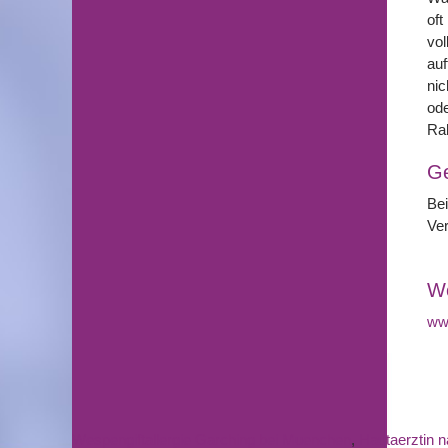
oft
vol
auf
nic
ode
Ra
G
Be
Ver
We
www
Wespengiftallergie Garching bei Muenchen
,
Hautaerztin 