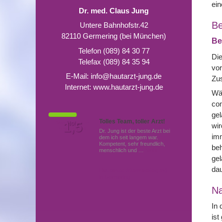
ei
Dr. med. Claus Jung
Be
Untere Bahnhofstr.42
82110 Germering (bei München)
Be
Telefon (089) 84 30 77
Die
Telefax (089) 84 35 94
vor
E-Mail:
info@hautarzt-jung.de
Zus
Internet:
www.hautarzt-jung.de
Wäh
co
gel
Tolles Team, toller Arzt!
Von Patienten
1,5
Note
wir
bewertet mit
Dr. Jung ist der beste Arzt bei
imm
dem ich seit langem war.
Kompetent, sehr freundlich,
beh
menschlich und …
Mehr
gel
dau
Hautärzte (Dermatologen)
in Germering
N
In 
ist