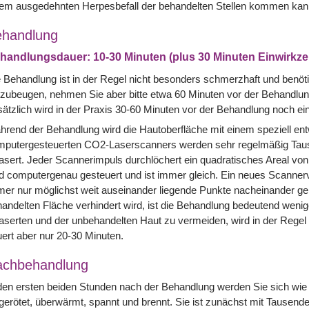
nem ausgedehnten Herpesbefall der behandelten Stellen kommen kan
handlung
handlungsdauer: 10-30 Minuten (plus 30 Minuten Einwirkze
 Behandlung ist in der Regel nicht besonders schmerzhaft und ben
zubeugen, nehmen Sie aber bitte etwa 60 Minuten vor der Behandlung
ätzlich wird in der Praxis 30-60 Minuten vor der Behandlung noch 
rend der Behandlung wird die Hautoberfläche mit einem speziell entw
mputergesteuerten CO2-Laserscanners werden sehr regelmäßig Tause
asert. Jeder Scannerimpuls durchlöchert ein quadratisches Areal von
d computergenau gesteuert und ist immer gleich. Ein neues Scannerv
er nur möglichst weit auseinander liegende Punkte nacheinander gel
andelten Fläche verhindert wird, ist die Behandlung bedeutend wen
aserten und der unbehandelten Haut zu vermeiden, wird in der Rege
ert aber nur 20-30 Minuten.
achbehandlung
den ersten beiden Stunden nach der Behandlung werden Sie sich wie
 gerötet, überwärmt, spannt und brennt. Sie ist zunächst mit Tausen