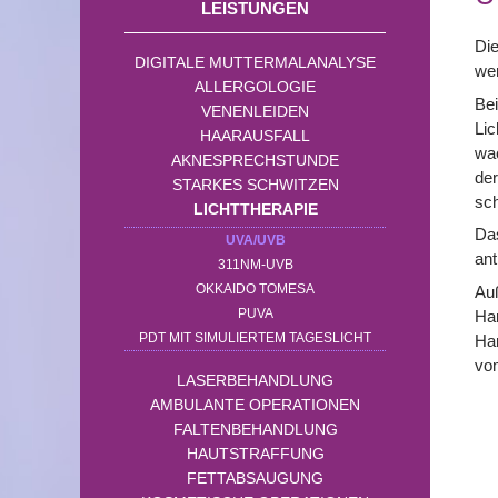
LEISTUNGEN
Die
DIGITALE MUTTERMALANALYSE
wer
ALLERGOLOGIE
Bei
VENENLEIDEN
Lic
HAARAUSFALL
wa
AKNESPRECHSTUNDE
der
STARKES SCHWITZEN
sch
LICHTTHERAPIE
Das
UVA/UVB
ant
311NM-UVB
OKKAIDO TOMESA
Au
PUVA
Har
PDT MIT SIMULIERTEM TAGESLICHT
Har
vom
LASERBEHANDLUNG
AMBULANTE OPERATIONEN
FALTENBEHANDLUNG
HAUTSTRAFFUNG
FETTABSAUGUNG