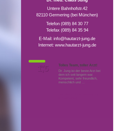
Untere Bahnhofstr.42
82110 Germering (bei München)
Telefon (089) 84 30 77
Telefax (089) 84 35 94
E-Mail:
info@hautarzt-jung.de
Internet:
www.hautarzt-jung.de
Tolles Team, toller Arzt!
Von Patienten
1,5
Note
bewertet mit
Dr. Jung ist der beste Arzt bei
dem ich seit langem war.
Kompetent, sehr freundlich,
menschlich und …
Mehr
Hautärzte (Dermatologen)
in Germering