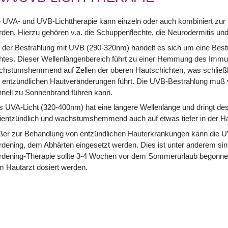
 UVA- und UVB-Lichttherapie kann einzeln oder auch kombiniert zu
den. Hierzu gehören v.a. die Schuppenflechte, die Neurodermitis und
 der Bestrahlung mit UVB (290-320nm) handelt es sich um eine Bestra
htes. Dieser Wellenlängenbereich führt zu einer Hemmung des Immu
chstumshemmend auf Zellen der oberen Hautschichten, was schließl
 entzündlichen Hautveränderungen führt. Die UVB-Bestrahlung muß v
nell zu Sonnenbrand führen kann.
 UVA-Licht (320-400nm) hat eine längere Wellenlänge und dringt desha
ientzündlich und wachstumshemmend auch auf etwas tiefer in der Ha
ßer zur Behandlung von entzündlichen Hauterkrankungen kann die 
dening, dem Abhärten eingesetzt werden. Dies ist unter anderem sinn
dening-Therapie sollte 3-4 Wochen vor dem Sommerurlaub begonnen 
 Hautarzt dosiert werden.