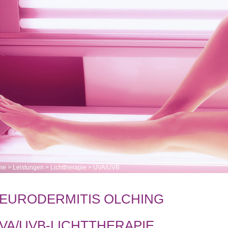
me
>
Leistungen
>
Lichttherapie
>
UVA/UVB
EURODERMITIS OLCHING
VA/UVB-LICHTTHERAPIE