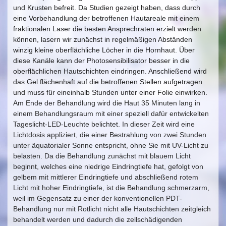
und Krusten befreit. Da Studien gezeigt haben, dass durch
eine Vorbehandlung der betroffenen Hautareale mit einem
fraktionalen Laser die besten Ansprechraten erzielt werden
können, lasern wir zunächst in regelmäßigen Abständen
winzig kleine oberflächliche Löcher in die Hornhaut. Über
diese Kanäle kann der Photosensibilisator besser in die
oberflächlichen Hautschichten eindringen. Anschließend wird
das Gel flächenhaft auf die betroffenen Stellen aufgetragen
und muss für eineinhalb Stunden unter einer Folie einwirken.
Am Ende der Behandlung wird die Haut 35 Minuten lang in
einem Behandlungsraum mit einer speziell dafür entwickelten
Tageslicht-LED-Leuchte belichtet. In dieser Zeit wird eine
Lichtdosis appliziert, die einer Bestrahlung von zwei Stunden
unter äquatorialer Sonne entspricht, ohne Sie mit UV-Licht zu
belasten. Da die Behandlung zunächst mit blauem Licht
beginnt, welches eine niedrige Eindringtiefe hat, gefolgt von
gelbem mit mittlerer Eindringtiefe und abschließend rotem
Licht mit hoher Eindringtiefe, ist die Behandlung schmerzarm,
weil im Gegensatz zu einer der konventionellen PDT-
Behandlung nur mit Rotlicht nicht alle Hautschichten zeitgleich
behandelt werden und dadurch die zellschädigenden