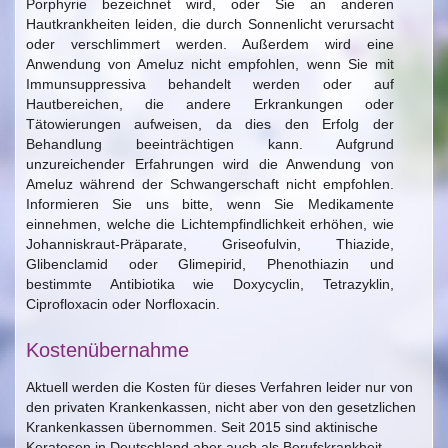
Porphyrie bezeichnet wird, oder Sie an anderen
Hautkrankheiten leiden, die durch Sonnenlicht verursacht
oder verschlimmert werden. Außerdem wird eine
Anwendung von Ameluz nicht empfohlen, wenn Sie mit
Immunsuppressiva behandelt werden oder auf
Hautbereichen, die andere Erkrankungen oder
Tätowierungen aufweisen, da dies den Erfolg der
Behandlung beeinträchtigen kann. Aufgrund
unzureichender Erfahrungen wird die Anwendung von
Ameluz während der Schwangerschaft nicht empfohlen.
Informieren Sie uns bitte, wenn Sie Medikamente
einnehmen, welche die Lichtempfindlichkeit erhöhen, wie
Johanniskraut-Präparate, Griseofulvin, Thiazide,
Glibenclamid oder Glimepirid, Phenothiazin und
bestimmte Antibiotika wie Doxycyclin, Tetrazyklin,
Ciprofloxacin oder Norfloxacin.
Kostenübernahme
Aktuell werden die Kosten für dieses Verfahren leider nur von
den privaten Krankenkassen, nicht aber von den gesetzlichen
Krankenkassen übernommen. Seit 2015 sind aktinische
Keratosen in Deutschland aber auch als Berufskrankheit