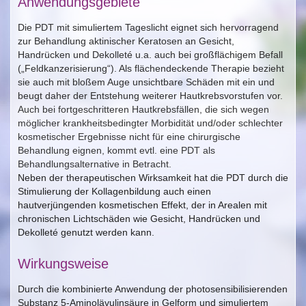
Anwendungsgebiete
Die PDT mit simuliertem Tageslicht eignet sich hervorragend
zur Behandlung aktinischer Keratosen an Gesicht,
Handrücken und Dekolleté u.a. auch bei großflächigem Befall
(„Feldkanzerisierung“). Als flächendeckende Therapie bezieht
sie auch mit bloßem Auge unsichtbare Schäden mit ein und
beugt daher der Entstehung weiterer Hautkrebsvorstufen vor.
Auch bei fortgeschritteren Hautkrebsfällen, die sich wegen
möglicher krankheitsbedingter Morbidität und/oder schlechter
kosmetischer Ergebnisse nicht für eine chirurgische
Behandlung eignen, kommt evtl. eine PDT als
Behandlungsalternative in Betracht.
Neben der therapeutischen Wirksamkeit hat die PDT durch die
Stimulierung der Kollagenbildung auch einen
hautverjüngenden kosmetischen Effekt, der in Arealen mit
chronischen Lichtschäden wie Gesicht, Handrücken und
Dekolleté genutzt werden kann.
Wirkungsweise
Durch die kombinierte Anwendung der photosensibilisierenden
Substanz 5-Aminolävulinsäure in Gelform und simuliertem