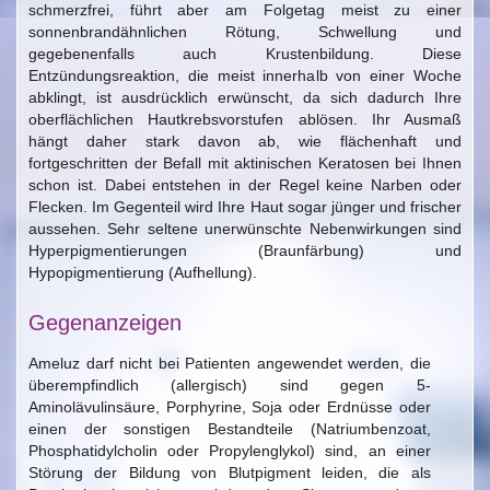
schmerzfrei, führt aber am Folgetag meist zu einer
sonnenbrandähnlichen Rötung, Schwellung und
gegebenenfalls auch Krustenbildung. Diese
Entzündungsreaktion, die meist innerhalb von einer Woche
abklingt, ist ausdrücklich erwünscht, da sich dadurch Ihre
oberflächlichen Hautkrebsvorstufen ablösen. Ihr Ausmaß
hängt daher stark davon ab, wie flächenhaft und
fortgeschritten der Befall mit aktinischen Keratosen bei Ihnen
schon ist. Dabei entstehen in der Regel keine Narben oder
Flecken. Im Gegenteil wird Ihre Haut sogar jünger und frischer
aussehen. Sehr seltene unerwünschte Nebenwirkungen sind
Hyperpigmentierungen (Braunfärbung) und
Hypopigmentierung (Aufhellung).
Gegenanzeigen
Ameluz
darf nicht bei Patienten angewendet werden, die
überempfindlich (allergisch) sind gegen 5-
Aminolävulinsäure, Porphyrine, Soja oder Erdnüsse oder
einen der sonstigen Bestandteile (Natriumbenzoat,
Phosphatidylcholin oder Propylenglykol) sind, an einer
Störung der Bildung von Blutpigment leiden, die als