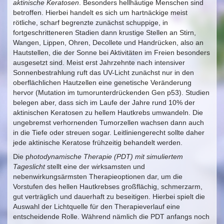
aktinische Keratosen
. Besonders hellhäutige Menschen sind
betroffen. Hierbei handelt es sich um hartnäckige meist
rötliche, scharf begrenzte zunächst schuppige, in
fortgeschritteneren Stadien dann krustige Stellen an Stirn,
Wangen, Lippen, Ohren, Decollete und Handrücken, also an
Hautstellen, die der Sonne bei Aktivitäten im Freien besonders
ausgesetzt sind. Meist erst Jahrzehnte nach intensiver
Sonnenbestrahlung ruft das UV-Licht zunächst nur in den
oberflächlichen Hautzellen eine genetische Veränderung
hervor (Mutation im tumorunterdrückenden Gen p53). Studien
belegen aber, dass sich im Laufe der Jahre rund 10% der
aktinischen Keratosen zu hellem Hautkrebs umwandeln. Die
ungebremst verhornenden Tumorzellen wachsen dann auch
in die Tiefe oder streuen sogar. Leitliniengerecht sollte daher
jede aktinische Keratose frühzeitig behandelt werden.
Die p
hotodynamische Therapie (PDT) mit simuliertem
Tageslicht
stellt eine der wirksamsten und
nebenwirkungsärmsten Therapieoptionen dar, um die
Vorstufen des hellen Hautkrebses großflächig, schmerzarm,
gut verträglich und dauerhaft zu beseitigen. Hierbei spielt die
Auswahl der Lichtquelle für den Therapieverlauf eine
entscheidende Rolle. Während nämlich die PDT anfangs noch