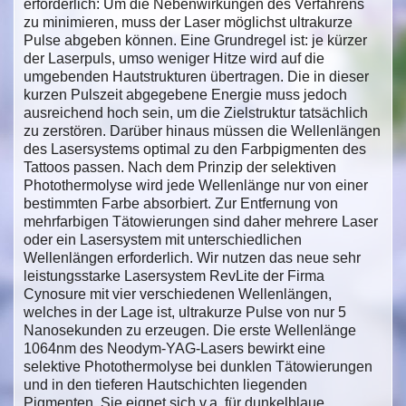
erforderlich: Um die Nebenwirkungen des Verfahrens
zu minimieren, muss der Laser möglichst ultrakurze
Pulse abgeben können. Eine Grundregel ist: je kürzer
der Laserpuls, umso weniger Hitze wird auf die
umgebenden Hautstrukturen übertragen. Die in dieser
kurzen Pulszeit abgegebene Energie muss jedoch
ausreichend hoch sein, um die Zielstruktur tatsächlich
zu zerstören. Darüber hinaus müssen die Wellenlängen
des Lasersystems optimal zu den Farbpigmenten des
Tattoos passen. Nach dem Prinzip der selektiven
Photothermolyse wird jede Wellenlänge nur von einer
bestimmten Farbe absorbiert. Zur Entfernung von
mehrfarbigen Tätowierungen sind daher mehrere Laser
oder ein Lasersystem mit unterschiedlichen
Wellenlängen erforderlich. Wir nutzen das neue sehr
leistungsstarke Lasersystem RevLite der Firma
Cynosure mit vier verschiedenen Wellenlängen,
welches in der Lage ist, ultrakurze Pulse von nur 5
Nanosekunden zu erzeugen. Die erste Wellenlänge
1064nm des Neodym-YAG-Lasers bewirkt eine
selektive Photothermolyse bei dunklen Tätowierungen
und in den tieferen Hautschichten liegenden
Pigmenten. Sie eignet sich v.a. für dunkelblaue,