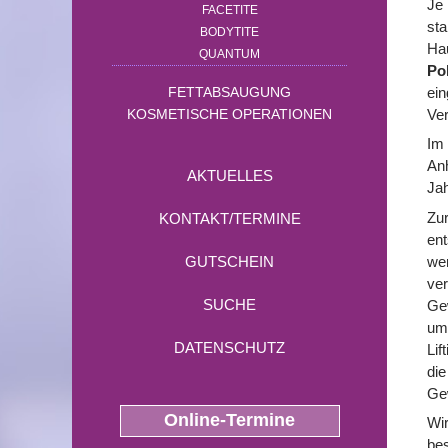
Je 
FACETITE
sta
BODYTITE
Hau
QUANTUM
Po
ei
FETTABSAUGUNG
Ver
KOSMETISCHE OPERATIONEN
Im 
Anh
AKTUELLES
Jah
Zur
KONTAKT/TERMINE
ent
wer
GUTSCHEIN
ver
SUCHE
Gew
um 
DATENSCHUTZ
Lif
die
Ge
Online-Termine
Wir
bes