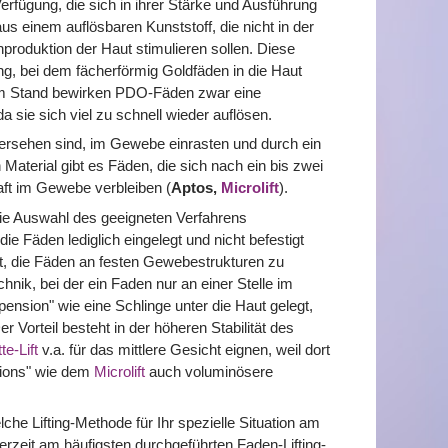
rfügung, die sich in ihrer Stärke und Ausführung
us einem auflösbaren Kunststoff, die nicht in der
produktion der Haut stimulieren sollen. Diese
ing, bei dem fächerförmig Goldfäden in die Haut
lem Stand bewirken PDO-Fäden zwar eine
a sie sich viel zu schnell wieder auflösen.
ersehen sind, im Gewebe einrasten und durch ein
aterial gibt es Fäden, die sich nach ein bis zwei
aft im Gewebe verbleiben (
Aptos,
Microlift
).
 die Auswahl des geeigneten Verfahrens
ie Fäden lediglich eingelegt und nicht befestigt
it, die Fäden an festen Gewebestrukturen zu
nik, bei der ein Faden nur an einer Stelle im
nsion" wie eine Schlinge unter die Haut gelegt,
 Vorteil besteht in der höheren Stabilität des
te-Lift
v.a. für das mittlere Gesicht eignen, weil dort
nsions" wie dem
Microlift
auch voluminösere
e Lifting-Methode für Ihr spezielle Situation am
derzeit am häufigsten durchgeführten Faden-Lifting-