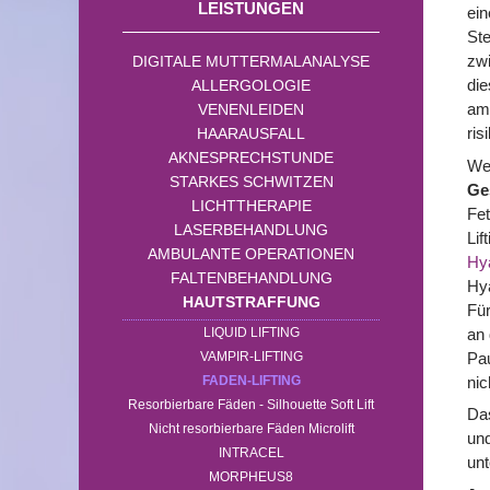
LEISTUNGEN
ein
Ste
zw
DIGITALE MUTTERMALANALYSE
die
ALLERGOLOGIE
am 
VENENLEIDEN
ris
HAARAUSFALL
AKNESPRECHSTUNDE
Wen
STARKES SCHWITZEN
Ge
LICHTTHERAPIE
Fet
LASERBEHANDLUNG
Lif
AMBULANTE OPERATIONEN
Hy
FALTENBEHANDLUNG
Hya
HAUTSTRAFFUNG
Für
an 
LIQUID LIFTING
Pau
VAMPIR-LIFTING
nic
FADEN-LIFTING
Resorbierbare Fäden - Silhouette Soft Lift
Das
Nicht resorbierbare Fäden Microlift
und
INTRACEL
unt
MORPHEUS8