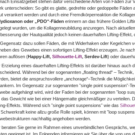
nach Einsatzgebiet stehen dafür verschiedene Arten von Fäden zur Ve
rk unterscheiden: So gibt es glatte, gedrehte oder gedoppelte Fäden a
t verankert werden und durch eine Fremdkörperreaktion die Kollagen
lydioxanon oder „PDO“-Fäden
erinnern an das frühere Golden Lift
ngelegt wurden, um die Kollagenneubildung anzuregen. Nach aktuel
besserung der Hautqualität jedoch keinen dauerhaften Lifting-Effekt, d
Gegensatz dazu sollen Fäden, die mit Widerhaken oder Kegelchen v
eben des Gewebes einen sofortigen Lifting-Effekt erzeugen. Je nach M
ren auflösen (
Happy-Lift,
Silhouette-Lift
, Serdev-Lift
) oder dauerh
 Erzielung eines dauerhaften Lifting-Effekts ist darüber hinaus auch
scheidend. Während bei der sogenannten „floating thread“ – Technik, d
den, bietet die anspruchsvollere „anchorage“–Technik die Möglichke
ankern. Im Gegensatz zur sogenannten "single point suspension"-Tech
ebe aufgehängt wird, wird der Faden bei der sogenannten "loop suspe
das Gewicht wie bei einer Hängematte gleichmäßiger zu verteilen. Der
ting-Effekts. Während sich "single point suspensions" wie das
Silhouet
 Schwerkraft keine allzu große Rolle spielt, können mit "loop suspe
webestrukturen nachhaltig angehoben werden.
 beraten Sie gerne im Rahmen eines unverbindlichen Gesprächs, welch
ten geeignet ist. Im Folgenden informieren wir Sie über die von uns 