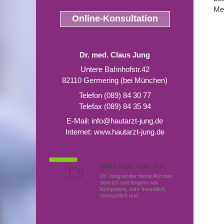
Me
Online-Konsultation
Dr. med. Claus Jung
Untere Bahnhofstr.42
82110 Germering (bei München)
Telefon (089) 84 30 77
Telefax (089) 84 35 94
E-Mail:
info@hautarzt-jung.de
Internet:
www.hautarzt-jung.de
Tolles Team, toller Arzt!
Von Patienten
1,5
Note
bewertet mit
Dr. Jung ist der beste Arzt bei
dem ich seit langem war.
Kompetent, sehr freundlich,
menschlich und …
Mehr
Hautärzte (Dermatologen)
in Germering