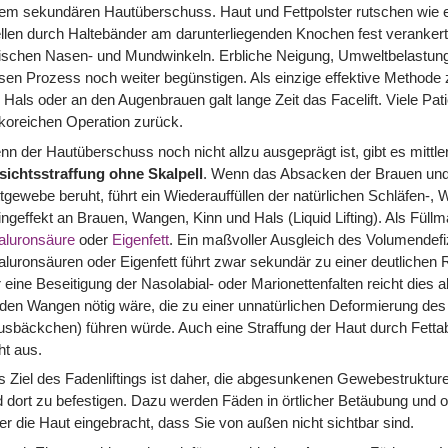
em sekundären Hautüberschuss. Haut und Fettpolster rutschen wie e
llen durch Haltebänder am darunterliegenden Knochen fest verankert ist
ischen Nasen- und Mundwinkeln. Erbliche Neigung, Umweltbelastu
sen Prozess noch weiter begünstigen. Als einzige effektive Methode
Hals oder an den Augenbrauen galt lange Zeit das Facelift. Viele Pa
ikoreichen Operation zurück.
n der Hautüberschuss noch nicht allzu ausgeprägt ist, gibt es mittle
sichtsstraffung ohne Skalpell
. Wenn das Absacken der Brauen und
tgewebe beruht, führt ein Wiederauffüllen der natürlichen Schläfen-,
tingeffekt an Brauen, Wangen, Kinn und Hals (Liquid Lifting). Als Füll
aluronsäure
oder
Eigenfett
. Ein maßvoller Ausgleich des Volumendef
luronsäuren oder Eigenfett führt zwar sekundär zu einer deutlichen
 eine Beseitigung der Nasolabial- oder Marionettenfalten reicht dies a
den Wangen nötig wäre, die zu einer unnatürlichen Deformierung des
sbäckchen) führen würde. Auch eine Straffung der Haut durch Fettab
ht aus.
 Ziel des Fadenliftings ist daher, die abgesunkenen Gewebestrukture
 dort zu befestigen. Dazu werden Fäden in örtlicher Betäubung und oh
er die Haut eingebracht, dass Sie von außen nicht sichtbar sind.