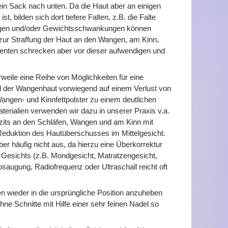
in Sack nach unten. Da die Haut aber an einigen
, bilden sich dort tiefere Falten, z.B. die Falte
ngen und/oder Gewichtsschwankungen können
 zur Straffung der Haut an den Wangen, am Kinn,
tienten schrecken aber vor dieser aufwendigen und
rweile eine Reihe von Möglichkeiten für eine
 der Wangenhaut vorwiegend auf einem Verlust von
 Wangen- und Kinnfettpolster zu einem deutlichen
materialien verwenden wir dazu in unserer Praxis v.a.
izits an den Schläfen, Wangen und am Kinn mit
 Reduktion des Hautüberschusses im Mittelgesicht.
ber häufig nicht aus, da hierzu eine Überkorrektur
 Gesichts (z.B. Mondgesicht, Matratzengesicht,
saugung, Radiofrequenz oder Ultraschall reicht oft
n wieder in die ursprüngliche Position anzuheben
ne Schnitte mit Hilfe einer sehr feinen Nadel so