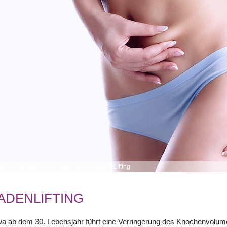
me
>
Leistungen
>
Hautstraffung
>
Faden-Lifting
ADENLIFTING
a ab dem 30. Lebensjahr führt eine Verringerung des Knochenvolumens