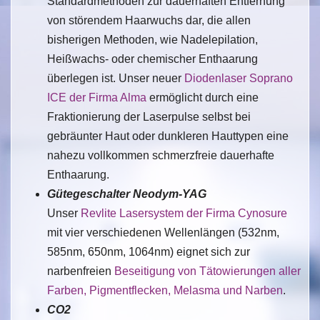
Standardmethoden zur dauerhaften Entfernung
von störendem Haarwuchs dar, die allen
bisherigen Methoden, wie Nadelepilation,
Heißwachs- oder chemischer Enthaarung
überlegen ist. Unser neuer
Diodenlaser Soprano
ICE der Firma Alma
ermöglicht durch eine
Fraktionierung der Laserpulse selbst bei
gebräunter Haut oder dunkleren Hauttypen eine
nahezu vollkommen schmerzfreie dauerhafte
Enthaarung.
Gütegeschalter Neodym-YAG
Unser
Revlite Lasersystem der Firma Cynosure
mit vier verschiedenen Wellenlängen (532nm,
585nm, 650nm, 1064nm) eignet sich zur
narbenfreien
Beseitigung von Tätowierungen aller
Farben, Pigmentflecken, Melasma und Narben
.
CO2