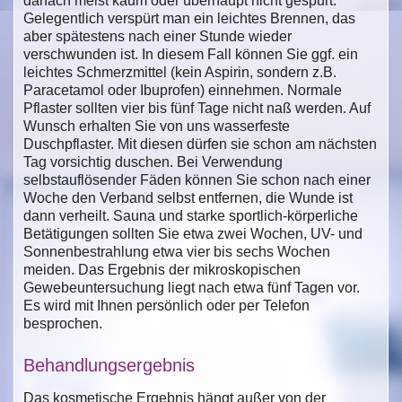
danach meist kaum oder überhaupt nicht gespürt.
Gelegentlich verspürt man ein leichtes Brennen, das
aber spätestens nach einer Stunde wieder
verschwunden ist. In diesem Fall können Sie ggf. ein
leichtes Schmerzmittel (kein Aspirin, sondern z.B.
Paracetamol oder Ibuprofen) einnehmen. Normale
Pflaster sollten vier bis fünf Tage nicht naß werden. Auf
Wunsch erhalten Sie von uns wasserfeste
Duschpflaster. Mit diesen dürfen sie schon am nächsten
Tag vorsichtig duschen. Bei Verwendung
selbstauflösender Fäden können Sie schon nach einer
Woche den Verband selbst entfernen, die Wunde ist
dann verheilt. Sauna und starke sportlich-körperliche
Betätigungen sollten Sie etwa zwei Wochen, UV- und
Sonnenbestrahlung etwa vier bis sechs Wochen
meiden. Das Ergebnis der mikroskopischen
Gewebeuntersuchung liegt nach etwa fünf Tagen vor.
Es wird mit Ihnen persönlich oder per Telefon
besprochen.
Behandlungsergebnis
Das kosmetische Ergebnis hängt außer von der