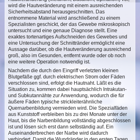
wird die Hautveränderung mit einem ausreichenden
Sicherheitsabstand herausgeschnitten. Das
entnommene Material wird anschließend zu einem
Spezialisten geschickt, der das Gewebe mikroskopisch
untersucht und eine genaue Diagnose stellt. Eine
exaktes tortenartiges Aufschneiden des Gewebes und
eine Untersuchung der Schnittränder ermöglicht eine
Aussage darüber, ob die Hautveränderung ausreichend
groß, also im Gesunden, entfernt wurde oder ob noch
eine weitere Operation notwendig ist.
Nachdem die durch den Eingriff verletzten kleinen
Blutgefäße ggf. durch elektrischen Strom oder Fäden
verschlossen sind, erfolgt die Hautnaht. Läßt es die
Situation zu, kommen dabei hauptsächlich Intrakutan-
und Subkutannähte zur Anwendung, wodurch die für
äußere Fäden typische strickleiterähnliche
Quernarbenbildung vermieden wird. Die Spezialfäden
aus Kunststoff verbleiben bis zu drei Monate unter der
Haut, bis die Narbenbildung vollständig abgeschlossen
ist und lösen sich erst dann selbständig auf. Ein
Auseinanderbrechen der Narbe wird dadurch
verhindert. Damit die Wundränder in den ersten Tagen