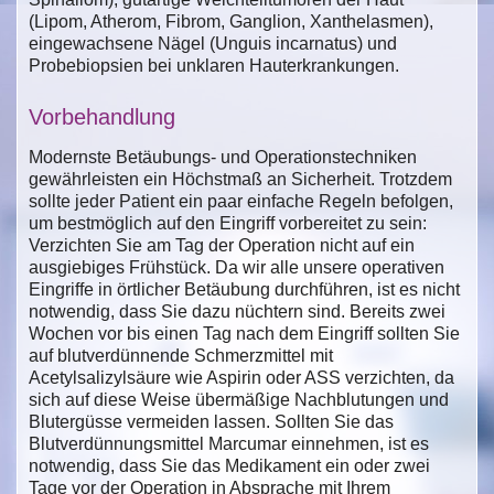
(Lipom, Atherom, Fibrom, Ganglion, Xanthelasmen),
eingewachsene Nägel (Unguis incarnatus) und
Probebiopsien bei unklaren Hauterkrankungen.
Vorbehandlung
Modernste Betäubungs- und Operationstechniken
gewährleisten ein Höchstmaß an Sicherheit. Trotzdem
sollte jeder Patient ein paar einfache Regeln befolgen,
um bestmöglich auf den Eingriff vorbereitet zu sein:
Verzichten Sie am Tag der Operation nicht auf ein
ausgiebiges Frühstück. Da wir alle unsere operativen
Eingriffe in örtlicher Betäubung durchführen, ist es nicht
notwendig, dass Sie dazu nüchtern sind. Bereits zwei
Wochen vor bis einen Tag nach dem Eingriff sollten Sie
auf blutverdünnende Schmerzmittel mit
Acetylsalizylsäure wie Aspirin oder ASS verzichten, da
sich auf diese Weise übermäßige Nachblutungen und
Blutergüsse vermeiden lassen. Sollten Sie das
Blutverdünnungsmittel Marcumar einnehmen, ist es
notwendig, dass Sie das Medikament ein oder zwei
Tage vor der Operation in Absprache mit Ihrem