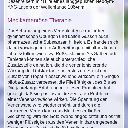
Besenreisern mit Hilfe eines langgepulsten Neodym-
YAG-Lasers der Wellenlänge 1064nm.
Medikamentöse Therapie
Zur Behandlung eines Venenleidens sind neben
gymnastischen Übungen und kalten Güssen auch
pharmazeutische Substanzen hilfreich. Es handelt sich
dabei vorwiegend um Aufbereitungen mit pflanzlichen
Inhaltsstoffen, wie etwa Roßkastanien. Als Salben oder
Tabletten können sie auch unterschiedliche
Zusatzstoffe enthalten, die die venentonisierende
Wirkung der Roßkastanie unterstützen. So ist ein
Zusatz von Heparin abschwellend wirksam, ein Gingko-
biloba-Zusatz verbessert die Fließfähigkeit des Blutes.
Die jahrelange Erfahrung mit diesen Produkten hat
gezeigt, daß sie positiv auf die zentralen Probleme
einer Venenschwäche wirken. Die Spannung der
Venenwand wird wieder erhöht, und durch die
tonisierten Venen kann das Blut besser fließen.
Gleichzeitig wird die Gefäßwand abgedichtet und es tritt
weniger Flüssigkeit aus den Venen in das umgebende
Gewebe aus. Damit ist die Schwellung und