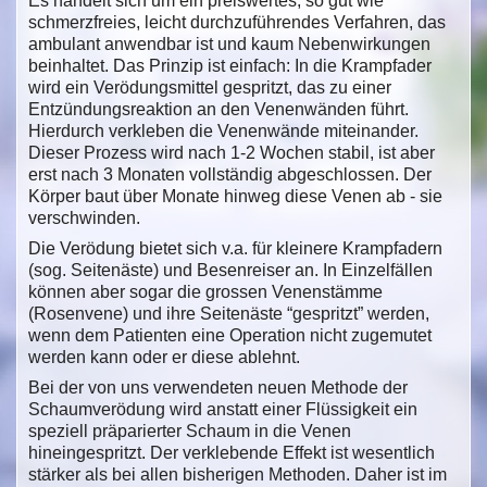
Es handelt sich um ein preiswertes, so gut wie
schmerzfreies, leicht durchzuführendes Verfahren, das
ambulant anwendbar ist und kaum Nebenwirkungen
beinhaltet. Das Prinzip ist einfach: In die Krampfader
wird ein Verödungsmittel gespritzt, das zu einer
Entzündungsreaktion an den Venenwänden führt.
Hierdurch verkleben die Venenwände miteinander.
Dieser Prozess wird nach 1-2 Wochen stabil, ist aber
erst nach 3 Monaten vollständig abgeschlossen. Der
Körper baut über Monate hinweg diese Venen ab - sie
verschwinden.
Die Verödung bietet sich v.a. für kleinere Krampfadern
(sog. Seitenäste) und Besenreiser an. In Einzelfällen
können aber sogar die grossen Venenstämme
(Rosenvene) und ihre Seitenäste “gespritzt” werden,
wenn dem Patienten eine Operation nicht zugemutet
werden kann oder er diese ablehnt.
Bei der von uns verwendeten neuen Methode der
Schaumverödung wird anstatt einer Flüssigkeit ein
speziell präparierter Schaum in die Venen
hineingespritzt. Der verklebende Effekt ist wesentlich
stärker als bei allen bisherigen Methoden. Daher ist im