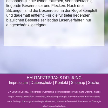
besonders für die feinen rötlichen, sehr oberflächig
liegende Besenreiser und Flecken. Nach drei
Sitzungen sind die Besenreiser in der Regel komplett
und dauerhaft entfernt. Für die für tiefer liegenden,
bläulichen Besenreiser ist das Laserverfahren nur
eingeschränkt geeignet.
HAUTARZTPRAXIS DR. JUNG
Impressum
|
Datenschutz
| Kontakt |
Sitemap
|
Suche
UV Strahlen Dachau
,
Iontophorese Germering
,
dermatologische Praxis nahe Olching
,
muede
Augen Olching
,
Stirnfalten Geretsried
,
Entstauungstherapie nahe Geretsried
,
Fettabsaugung
nahe Olching
,
Nahrungsmittelallergie Muenchen
,
Melanom Geretsried
,
kosmetische Chirurgie
nahe Unterschleissheim