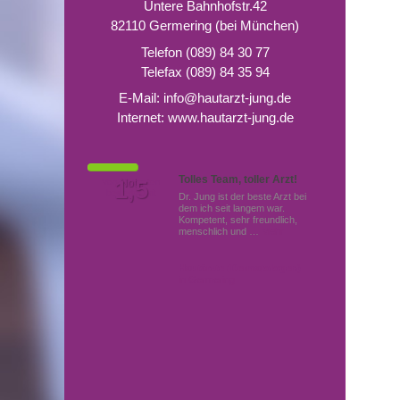
Untere Bahnhofstr.42
82110 Germering (bei München)
Telefon (089) 84 30 77
Telefax (089) 84 35 94
E-Mail:
info@hautarzt-jung.de
Internet:
www.hautarzt-jung.de
Tolles Team, toller Arzt!
Von Patienten
1,5
Note
bewertet mit
Dr. Jung ist der beste Arzt bei
dem ich seit langem war.
Kompetent, sehr freundlich,
menschlich und …
Mehr
Hautärzte (Dermatologen)
in Germering