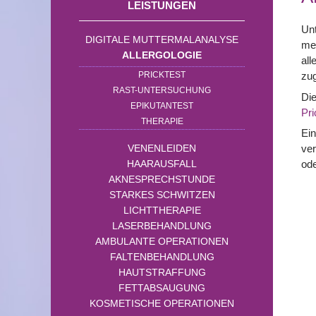
LEISTUNGEN
Unt
DIGITALE MUTTERMALANALYSE
men
ALLERGOLOGIE
all
PRICKTEST
zu
RAST-UNTERSUCHUNG
Die
EPIKUTANTEST
Pri
THERAPIE
Ein
VENENLEIDEN
ver
HAARAUSFALL
ode
AKNESPRECHSTUNDE
STARKES SCHWITZEN
LICHTTHERAPIE
LASERBEHANDLUNG
AMBULANTE OPERATIONEN
FALTENBEHANDLUNG
HAUTSTRAFFUNG
FETTABSAUGUNG
KOSMETISCHE OPERATIONEN